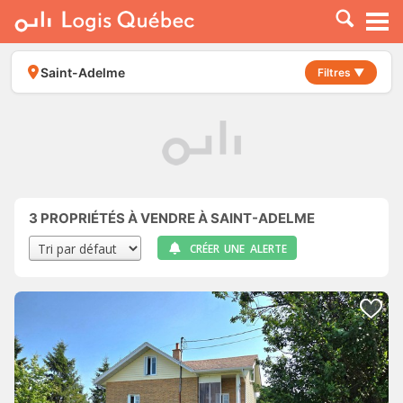
À LOUER
À VENDRE
Saint-Adelme
Filtres ▼
PLACER UNE ANNONCE
SERVICE PRO
RESSOURCES
3
PROPRIÉTÉS À VENDRE À SAINT-ADELME
CRÉER UNE ALERTE