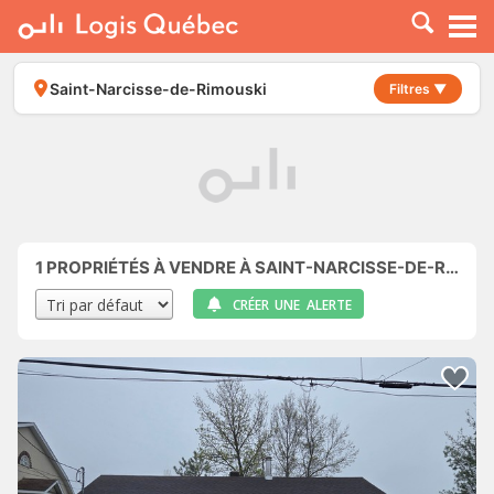
À LOUER
À VENDRE
Saint-Narcisse-de-Rimouski
Filtres ▼
PLACER UNE ANNONCE
SERVICE PRO
RESSOURCES
1
PROPRIÉTÉS À VENDRE À SAINT-NARCISSE-DE-RIMOUSKI
CRÉER UNE ALERTE