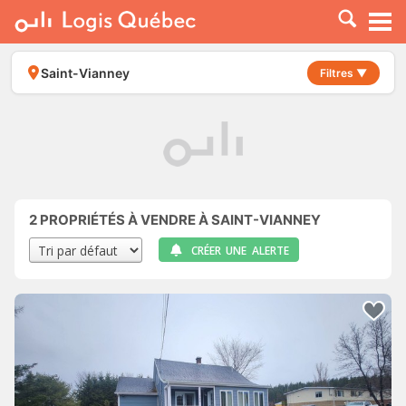
À LOUER
À VENDRE
Saint-Vianney
Filtres ▼
PLACER UNE ANNONCE
SERVICE PRO
RESSOURCES
2
PROPRIÉTÉS À VENDRE À SAINT-VIANNEY
CRÉER UNE ALERTE