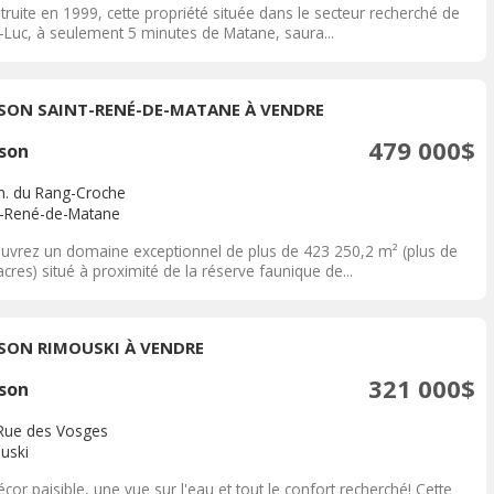
ruite en 1999, cette propriété située dans le secteur recherché de
t-Luc, à seulement 5 minutes de Matane, saura...
SON SAINT-RENÉ-DE-MATANE À VENDRE
479 000$
son
h. du Rang-Croche
t-René-de-Matane
uvrez un domaine exceptionnel de plus de 423 250,2 m² (plus de
cres) situé à proximité de la réserve faunique de...
SON RIMOUSKI À VENDRE
321 000$
son
Rue des Vosges
uski
cor paisible, une vue sur l'eau et tout le confort recherché! Cette