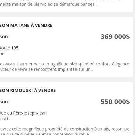
mante maison de plain-pied se démarque par ses...
SON MATANE À VENDRE
369 000$
son
Route 195
ne
sez-vous charmer par ce magnifique plain-pied où confort, élégance
uceur de vivre se rencontrent. Implantée sur un...
SON RIMOUSKI À VENDRE
550 000$
son
Rue du Père-Joseph-Jean
uski
uvrez cette magnifique propriété de construction Dumais, reconnue
sa qualité supérieure et sa conception durable....