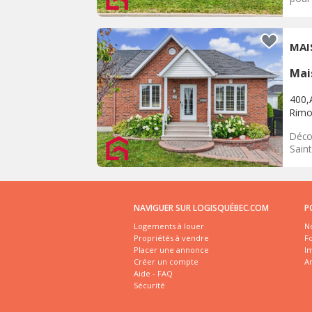
MAI
Mai
400,A
Rimo
Déco
Saint
NAVIGUER SUR LOGISQUÉBEC.COM
P
Logements à louer
No
Propriétés à vendre
Fo
Placer une annonce
I
Créer un compte
A
Aide - FAQ
Sécurité