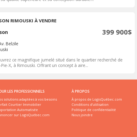
SON RIMOUSKI À VENDRE
399 900$
son
v. Belzile
uski
uvrez ce magnifique jumelé situé dans le quartier recherché de
-Pie-X, à Rimouski. Offrant un concept à aire...
OUR LES PROFESSIONNELS
À PROPOS
s solutions adaptées à vos besoins
À propos de LogisQuébec.com
rfait Courtier Immobilier
Conditions d'utilisation
mportation Automatisée
Politique de confidentialité
nnoncer sur LogisQuébec.com
Nous joindre