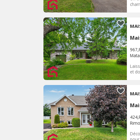
char
MAI
Mai
967,
Mata
Lais
et do
MAI
Mai
424,
Rimo
Déco
pour 