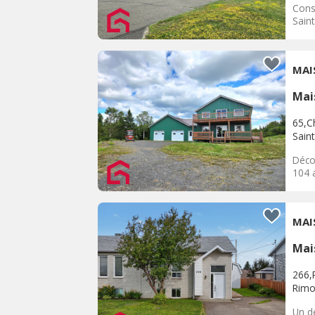
Const
Sain
MAI
Mai
65,C
Sain
Déco
104 a
MAI
Mai
266,
Rimo
Un dé