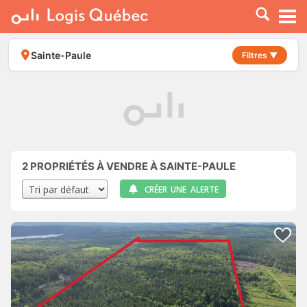
À LOUER
À VENDRE
Sainte-Paule
Filtres ▼
PLACER UNE ANNONCE
SERVICE PRO
RESSOURCES
2
PROPRIÉTÉS À VENDRE À SAINTE-PAULE
CRÉER UNE ALERTE