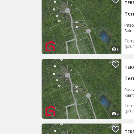
TER
Terr
Pasc
Sain
Terra
qu'un
8
TER
Terr
Pasc
Sain
Terra
qu'un
9
TER