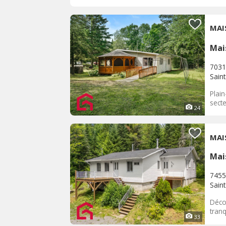
MAI
Mai
7031
Sain
Plain
secte
24
MAI
Mai
7455
Sain
Décou
tranq
33