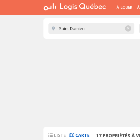
À LOUER
À
✕
LISTE
CARTE
17
PROPRIÉTÉS À V