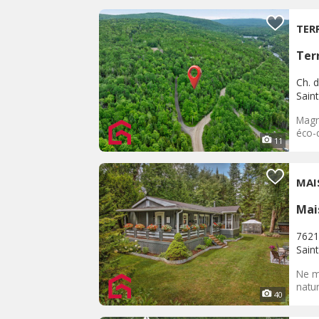
TER
Terr
Ch. 
Sain
Magni
éco-c
11
MAI
Mai
7621,
Sain
Ne m
natur
40