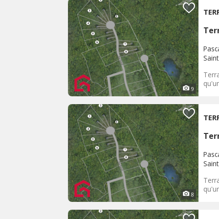
TER
Terr
Pasc
Sain
Terra
qu'un
9
TER
Terr
Pasc
Sain
Terra
qu'un
8