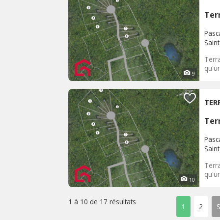
Terr
Pasc
Sain
Terra
qu'un
9
TER
Terr
Pasc
Sain
Terra
qu'un
10
1 à 10 de
17 résultats
1
2
S