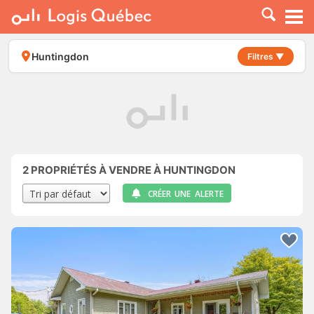
À LOUER
À VENDRE
Huntingdon
Filtres ▼
PLACER UNE ANNONCE
SERVICE PRO
RESSOURCES
2
PROPRIÉTÉS À VENDRE À HUNTINGDON
CRÉER UNE ALERTE