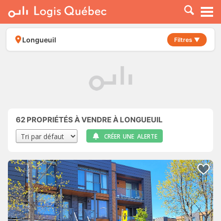
À LOUER
À VENDRE
Longueuil
Filtres ▼
PLACER UNE ANNONCE
SERVICE PRO
RESSOURCES
62
PROPRIÉTÉS À VENDRE À LONGUEUIL
CRÉER UNE ALERTE