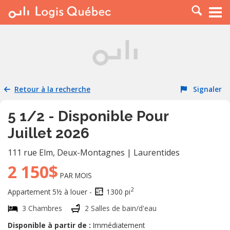
À LOUER
À VENDRE
PLACER UNE ANNONCE
SERVICE PRO
Retour à la recherche
Signaler
RESSOURCES
5 1/2 - Disponible Pour
Juillet 2026
111 rue Elm
,
Deux-Montagnes
|
Laurentides
2 150$
PAR MOIS
2
Appartement 5½ à louer -
1300 pi
3 Chambres
2 Salles de bain/d'eau
Disponible à partir de :
Immédiatement