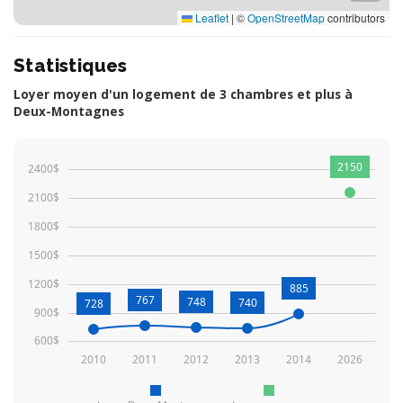
Leaflet
|
©
OpenStreetMap
contributors
Statistiques
Loyer moyen d'un logement de 3 chambres et plus à
Deux-Montagnes
2150
2400$
2100$
1800$
1500$
1200$
885
767
748
740
728
900$
600$
2010
2011
2012
2013
2014
2026