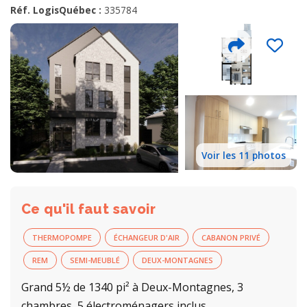
Réf. LogisQuébec :
335784
Voir les 11 photos
Ce qu'il faut savoir
THERMOPOMPE
ÉCHANGEUR D'AIR
CABANON PRIVÉ
REM
SEMI-MEUBLÉ
DEUX-MONTAGNES
Grand 5½ de 1340 pi² à Deux-Montagnes, 3
chambres, 5 électroménagers inclus,