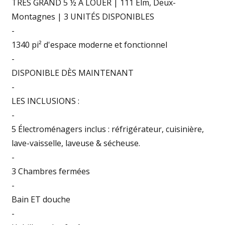
TRÈS GRAND 5 ½ À LOUER | 111 Elm, Deux-
Montagnes | 3 UNITÉS DISPONIBLES
-
1340 pi² d'espace moderne et fonctionnel
-
DISPONIBLE DÈS MAINTENANT
-
LES INCLUSIONS :
-
5 Électroménagers inclus : réfrigérateur, cuisinière,
lave-vaisselle, laveuse & sécheuse.
-
3 Chambres fermées
-
Bain ET douche
-