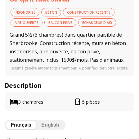
INSONORISÉ
BÉTON
CONSTRUCTION RÉCENTE
AIRE OUVERTE
BALCON PRIVÉ
ÉCHANGEUR D'AIR
Grand 5½ (3 chambres) dans quartier paisible de
Sherbrooke. Construction récente, murs en béton
insonorisés, aire ouverte, balcon privé,
stationnement inclus. 1590$/mois. Pas d'animaux.
Résumé généré automatiquement par IA pour faciliter votre lecture.
Description
3 chambres
5 pièces
Français
English