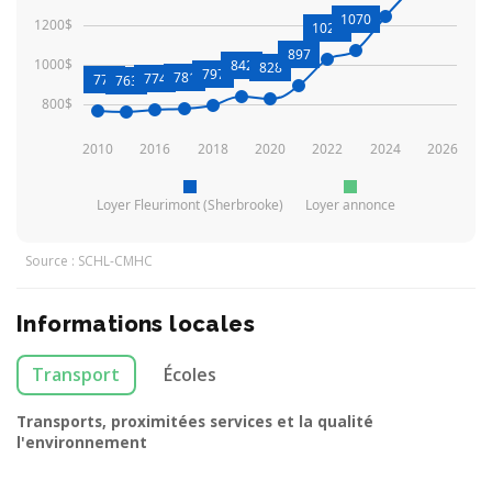
1070
1200$
1028
897
1000$
842
828
797
781
774
771
763
800$
2010
2016
2018
2020
2022
2024
2026
Loyer Fleurimont (Sherbrooke)
Loyer annonce
Source : SCHL-CMHC
Informations locales
Transport
Écoles
Transports, proximitées services et la qualité
l'environnement