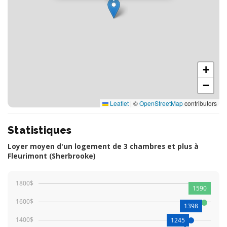
+
−
Leaflet
|
©
OpenStreetMap
contributors
Statistiques
Loyer moyen d'un logement de 3 chambres et plus à
Fleurimont (Sherbrooke)
1800$
1590
1600$
1398
1400$
1245