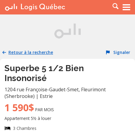
À LOUER
À VENDRE
PLACER UNE ANNONCE
SERVICE PRO
Retour à la recherche
Signaler
RESSOURCES
Superbe 5 1/2 Bien
Insonorisé
1204 rue Françoise-Gaudet-Smet
,
Fleurimont
(Sherbrooke)
|
Estrie
1 590$
PAR MOIS
Appartement 5½ à louer
3 Chambres