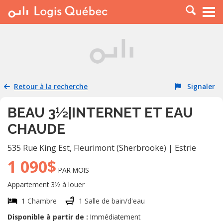
À LOUER
À VENDRE
PLACER UNE ANNONCE
SERVICE PRO
Retour à la recherche
Signaler
RESSOURCES
BEAU 3½|INTERNET ET EAU
CHAUDE
535 Rue King Est
,
Fleurimont (Sherbrooke)
|
Estrie
1 090$
PAR MOIS
Appartement 3½ à louer
1 Chambre
1 Salle de bain/d'eau
Disponible à partir de :
Immédiatement