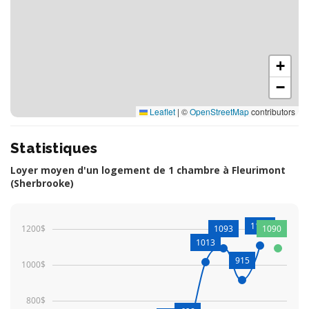
+
−
Leaflet
|
©
OpenStreetMap
contributors
Statistiques
Loyer moyen d'un logement de 1 chambre à Fleurimont
(Sherbrooke)
1105
1200$
1093
1090
1013
915
1000$
800$