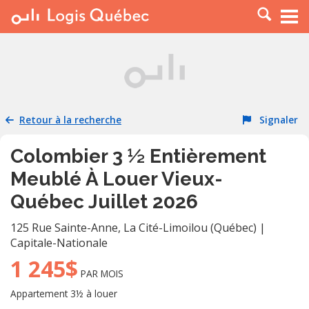
À LOUER
À VENDRE
PLACER UNE ANNONCE
SERVICE PRO
Retour à la recherche
Signaler
RESSOURCES
Colombier 3 ½ Entièrement
Meublé À Louer Vieux-
Québec Juillet 2026
125 Rue Sainte-Anne
,
La Cité-Limoilou (Québec)
|
Capitale-Nationale
1 245$
PAR MOIS
Appartement 3½ à louer