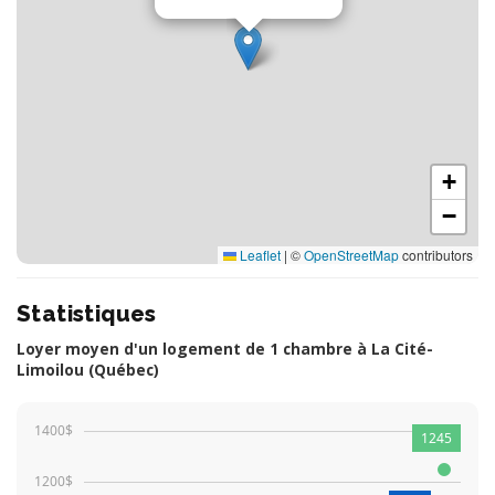
+
−
Leaflet
|
©
OpenStreetMap
contributors
Statistiques
Loyer moyen d'un logement de 1 chambre à La Cité-
Limoilou (Québec)
1400$
1245
1200$