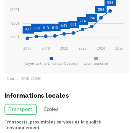
983
884
1000$
756
714
800$
661
649
615
613
608
582
600$
2016
2018
2020
2022
2024
2026
Loyer La Cité-Limoilou (Québec)
Loyer annonce
Source : SCHL-CMHC
Informations locales
Transport
Écoles
Transports, proximitées services et la qualité
l'environnement