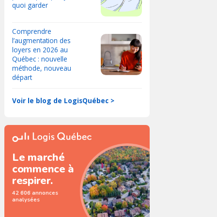
quoi garder
Comprendre
l’augmentation des
loyers en 2026 au
Québec : nouvelle
méthode, nouveau
départ
Voir le blog de LogisQuébec >
Le marché
commence à
respirer.
42 606 annonces
analysées