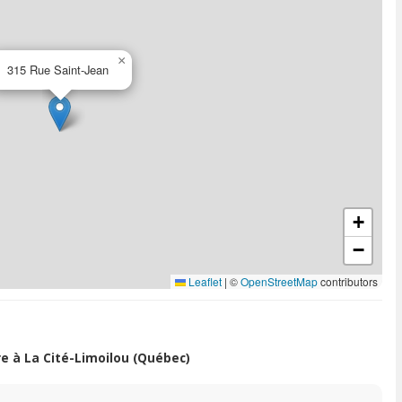
×
315 Rue Saint-Jean
+
−
Leaflet
|
©
OpenStreetMap
contributors
 à La Cité-Limoilou (Québec)