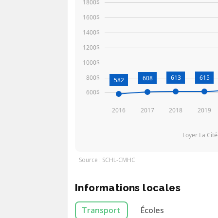
1800$
1600$
1400$
1200$
1000$
800$
613
615
608
582
600$
2016
2017
2018
2019
Loyer La Cit
Source : SCHL-CMHC
Informations locales
Transport
Écoles