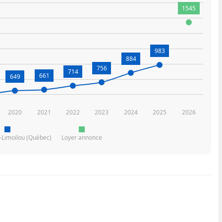
1545
983
884
756
714
661
649
2020
2021
2022
2023
2024
2025
2026
é-Limoilou (Québec)
Loyer annonce