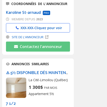
COORDONNÉES DE L'ANNONCEUR
Karoline St-arnaud
PRO
MEMBRE DEPUIS
2023
XXX-XXX-
Cliquez pour voir
SITE DE L'ANNONCEUR
Contactez l'annonceur
ANNONCES SIMILAIRES
⚠️ 5½ DISPONIBLE DÉS MAINTENANT⚠️
La Cité-Limoilou (Québec)
1 300$
PAR MOIS
Appartement 5½
7 1/2