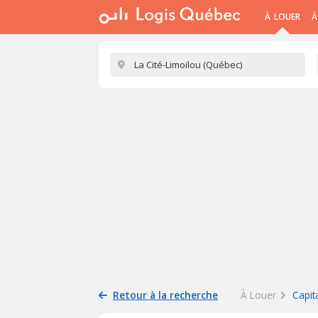
À LOUER
À
Retour à la recherche
À Louer
Capit