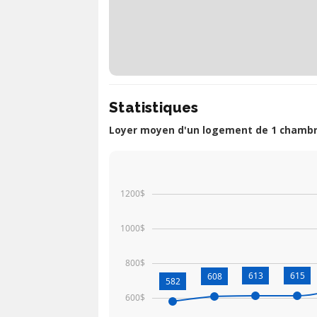
Statistiques
Loyer moyen d'un logement de 1 chambre
1200$
1000$
800$
613
615
608
582
600$