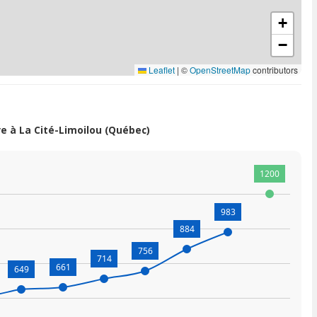
+
−
Leaflet
|
©
OpenStreetMap
contributors
 à La Cité-Limoilou (Québec)
1200
983
884
756
714
661
649