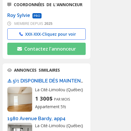
COORDONNÉES DE L'ANNONCEUR
Roy Sylvie
PRO
MEMBRE DEPUIS
2025
XXX-XXX-
Cliquez pour voir
Contactez l'annonceur
ANNONCES SIMILAIRES
⚠️ 5½ DISPONIBLE DÉS MAINTENANT⚠️
La Cité-Limoilou (Québec)
1 300$
PAR MOIS
Appartement 5½
1980 Avenue Bardy, app4
La Cité-Limoilou (Québec)