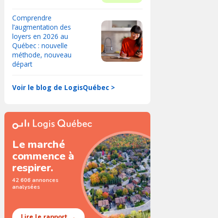
Comprendre
l’augmentation des
loyers en 2026 au
Québec : nouvelle
méthode, nouveau
départ
Voir le blog de LogisQuébec >
Le marché
commence à
respirer.
42 606 annonces
analysées
Lire le rapport →