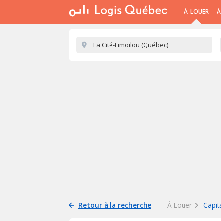
À LOUER
À
Retour à la recherche
À Louer
Capit