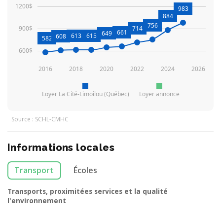
1200$
983
884
756
900$
714
661
649
613
615
608
582
600$
2016
2018
2020
2022
2024
2026
Loyer La Cité-Limoilou (Québec)
Loyer annonce
Source : SCHL-CMHC
Informations locales
Transport
Écoles
Transports, proximitées services et la qualité
l'environnement