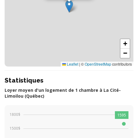
+
−
Leaflet
|
©
OpenStreetMap
contributors
Statistiques
Loyer moyen d'un logement de 1 chambre à La Cité-
Limoilou (Québec)
1800$
1595
1500$