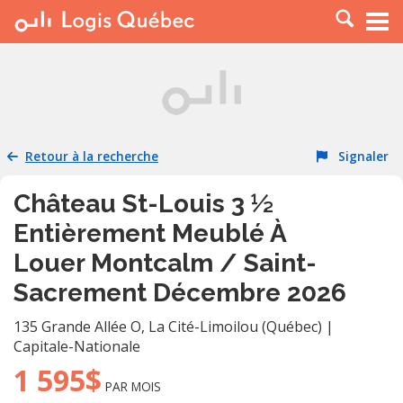
À LOUER
À VENDRE
PLACER UNE ANNONCE
SERVICE PRO
Retour à la recherche
Signaler
RESSOURCES
Château St-Louis 3 ½
Entièrement Meublé À
Louer Montcalm / Saint-
Sacrement Décembre 2026
135 Grande Allée O
,
La Cité-Limoilou (Québec)
|
Capitale-Nationale
1 595$
PAR MOIS