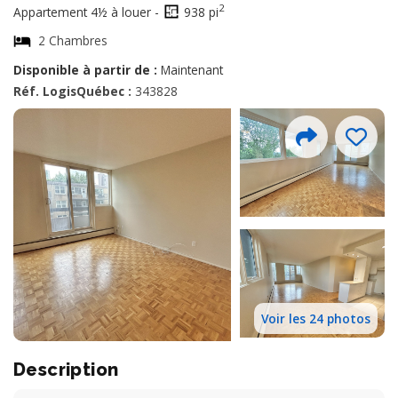
2
Appartement 4½ à louer -
938 pi
2 Chambres
Disponible à partir de :
Maintenant
Réf. LogisQuébec :
343828
Voir les 24 photos
Description