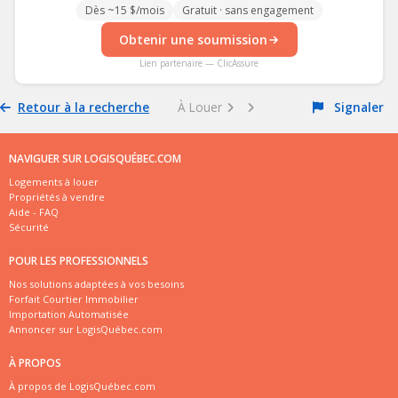
Dès ~15 $/mois
Gratuit · sans engagement
Obtenir une soumission
Lien partenaire — ClicAssure
Retour à la recherche
À Louer
Signaler
NAVIGUER SUR LOGISQUÉBEC.COM
Logements à louer
Propriétés à vendre
Aide - FAQ
Sécurité
POUR LES PROFESSIONNELS
Nos solutions adaptées à vos besoins
Forfait Courtier Immobilier
Importation Automatisée
Annoncer sur LogisQuébec.com
À PROPOS
À propos de LogisQuébec.com