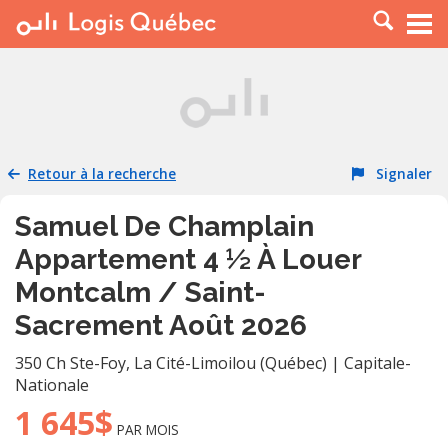
À LOUER
À VENDRE
PLACER UNE ANNONCE
SERVICE PRO
Retour à la recherche
Signaler
RESSOURCES
Samuel De Champlain
Appartement 4 ½ À Louer
Montcalm / Saint-
Sacrement Août 2026
350 Ch Ste-Foy
,
La Cité-Limoilou (Québec)
|
Capitale-
Nationale
1 645$
PAR MOIS