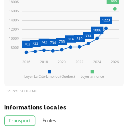
1645
1800$
1600$
1400$
1223
1200$
1006
892
1000$
819
814
755
742
734
722
702
800$
2016
2018
2020
2022
2024
2026
Loyer La Cité-Limoilou (Québec)
Loyer annonce
Source : SCHL-CMHC
Informations locales
Transport
Écoles