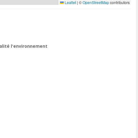
Leaflet
|
©
OpenStreetMap
contributors
ualité l'environnement