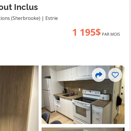
out Inclus
tions (Sherbrooke)
|
Estrie
1 195$
PAR MOIS