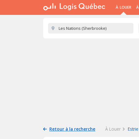
À LOUER
À
Retour à la recherche
À Louer
Estrie