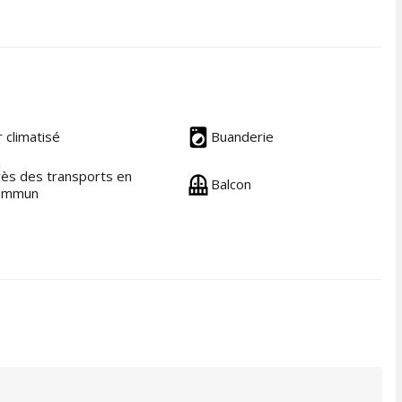
r climatisé
Buanderie
ès des transports en
Balcon
ommun