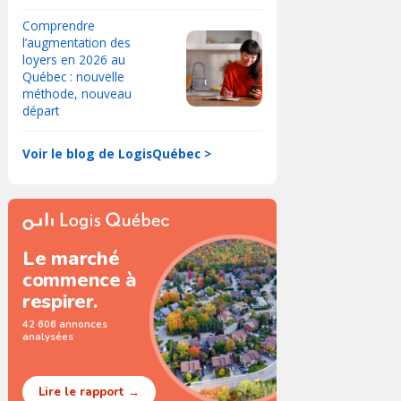
Comprendre
l’augmentation des
loyers en 2026 au
Québec : nouvelle
méthode, nouveau
départ
Voir le blog de LogisQuébec >
Le marché
commence à
respirer.
42 606 annonces
analysées
Lire le rapport →