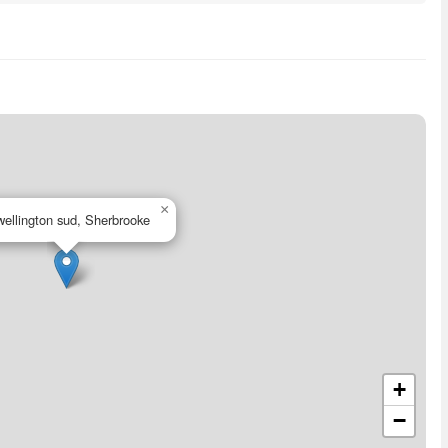
×
wellington sud, Sherbrooke
+
−