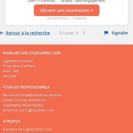
Dès ~15 $/mois
Gratuit · sans engagement
Obtenir une soumission
Lien partenaire — ClicAssure
Retour à la recherche
À Louer
Signaler
NAVIGUER SUR LOGISQUÉBEC.COM
Logements à louer
Propriétés à vendre
Aide - FAQ
Sécurité
POUR LES PROFESSIONNELS
Nos solutions adaptées à vos besoins
Forfait Courtier Immobilier
Importation Automatisée
Annoncer sur LogisQuébec.com
À PROPOS
À propos de LogisQuébec.com