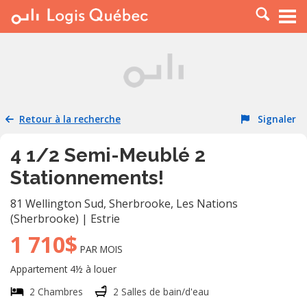
À LOUER
À VENDRE
PLACER UNE ANNONCE
SERVICE PRO
Retour à la recherche
Signaler
RESSOURCES
4 1/2 Semi-Meublé 2
Stationnements!
81 Wellington Sud, Sherbrooke
,
Les Nations
(Sherbrooke)
|
Estrie
1 710$
PAR MOIS
Appartement 4½ à louer
2 Chambres
2 Salles de bain/d'eau