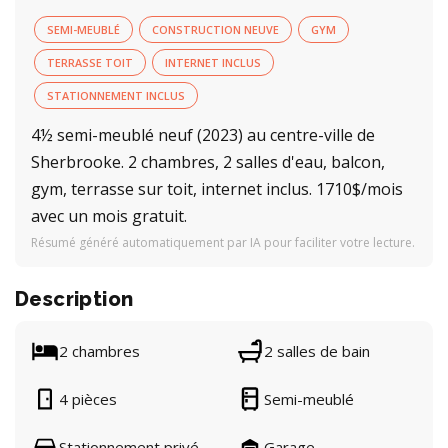
SEMI-MEUBLÉ
CONSTRUCTION NEUVE
GYM
TERRASSE TOIT
INTERNET INCLUS
STATIONNEMENT INCLUS
4½ semi-meublé neuf (2023) au centre-ville de
Sherbrooke. 2 chambres, 2 salles d'eau, balcon,
gym, terrasse sur toit, internet inclus. 1710$/mois
avec un mois gratuit.
Résumé généré automatiquement par IA pour faciliter votre lecture.
Description
2 chambres
2 salles de bain
4 pièces
Semi-meublé
Stationnement privé
Garage