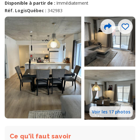
Disponible à partir de :
Immédiatement
Réf. LogisQuébec :
342983
Voir les 17 photos
Ce qu'il faut savoir