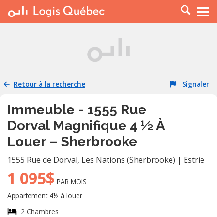
À LOUER
À VENDRE
PLACER UNE ANNONCE
SERVICE PRO
Retour à la recherche
Signaler
RESSOURCES
Immeuble - 1555 Rue
Dorval Magnifique 4 ½ À
Louer – Sherbrooke
1555 Rue de Dorval
,
Les Nations (Sherbrooke)
|
Estrie
1 095$
PAR MOIS
Appartement 4½ à louer
2 Chambres