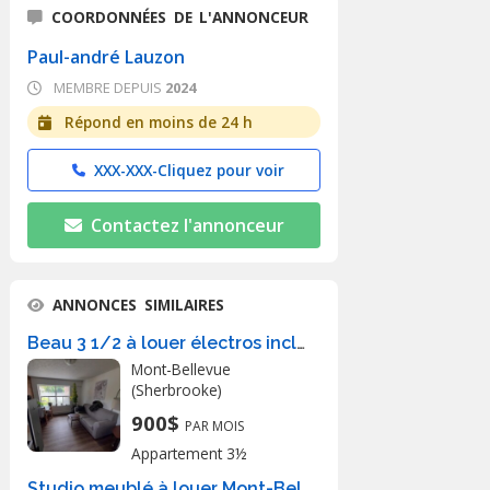
COORDONNÉES DE L'ANNONCEUR
Paul-andré Lauzon
MEMBRE DEPUIS
2024
Répond en moins de 24 h
XXX-XXX-
Cliquez pour voir
Contactez l'annonceur
ANNONCES SIMILAIRES
Beau 3 1/2 à louer électros inclus
Mont-Bellevue
(Sherbrooke)
900$
PAR MOIS
Appartement 3½
Studio meublé à louer Mont-Bellevue