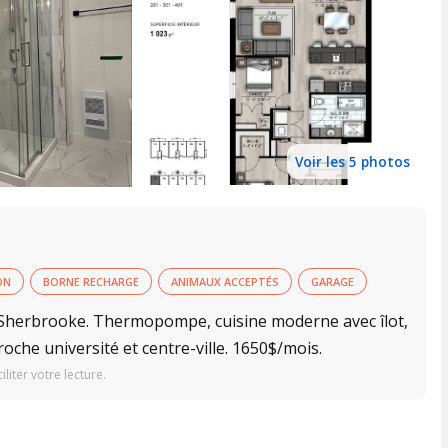
Voir les 5 photos
ON
BORNE RECHARGE
ANIMAUX ACCEPTÉS
GARAGE
 Sherbrooke. Thermopompe, cuisine moderne avec îlot,
roche université et centre-ville. 1650$/mois.
iter votre lecture.