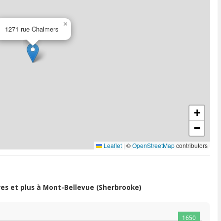
×
1271 rue Chalmers
+
−
Leaflet
|
©
OpenStreetMap
contributors
s et plus à Mont-Bellevue (Sherbrooke)
1650