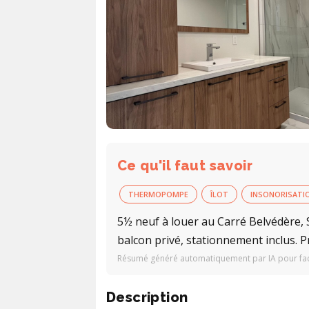
Ce qu'il faut savoir
THERMOPOMPE
ÎLOT
INSONORISATI
5½ neuf à louer au Carré Belvédère,
balcon privé, stationnement inclus. P
Résumé généré automatiquement par IA pour facil
Description