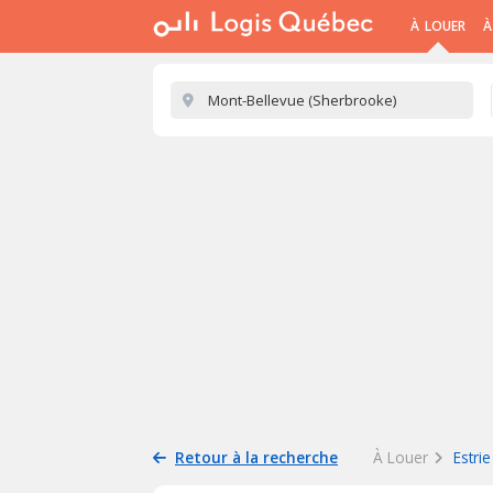
À LOUER
À
Retour à la recherche
À Louer
Estrie