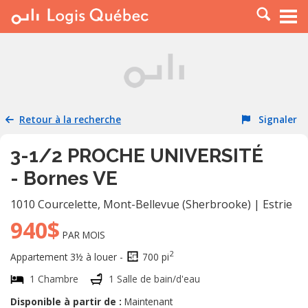
À LOUER
À VENDRE
PLACER UNE ANNONCE
SERVICE PRO
Retour à la recherche
Signaler
RESSOURCES
3-1/2 PROCHE UNIVERSITÉ
- Bornes VE
1010 Courcelette
,
Mont-Bellevue (Sherbrooke)
|
Estrie
940$
PAR MOIS
2
Appartement 3½ à louer -
700 pi
1 Chambre
1 Salle de bain/d'eau
Disponible à partir de :
Maintenant