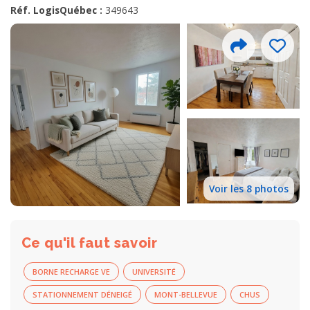
Réf. LogisQuébec :
349643
Voir les 8 photos
Ce qu'il faut savoir
BORNE RECHARGE VE
UNIVERSITÉ
STATIONNEMENT DÉNEIGÉ
MONT-BELLEVUE
CHUS