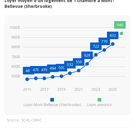
Loyer moyen d'un logement de 1 chambre à Mont-
Bellevue (Sherbrooke)
940
1000$
832
900$
770
722
800$
628
700$
559
532
600$
500
494
478
478
469
500$
2015
2017
2019
2021
2023
2025
Loyer Mont-Bellevue (Sherbrooke)
Loyer annonce
Source : SCHL-CMHC