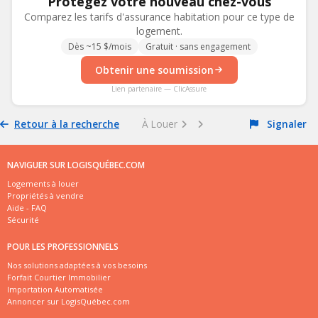
Protégez votre nouveau chez-vous
Comparez les tarifs d'assurance habitation pour ce type de
logement.
Dès ~15 $/mois
Gratuit · sans engagement
Obtenir une soumission
Lien partenaire — ClicAssure
Retour à la recherche
À Louer
Signaler
NAVIGUER SUR LOGISQUÉBEC.COM
Logements à louer
Propriétés à vendre
Aide - FAQ
Sécurité
POUR LES PROFESSIONNELS
Nos solutions adaptées à vos besoins
Forfait Courtier Immobilier
Importation Automatisée
Annoncer sur LogisQuébec.com