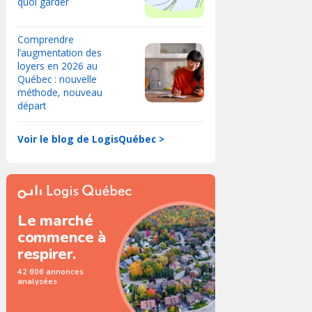
quoi garder
Comprendre
l’augmentation des
loyers en 2026 au
Québec : nouvelle
méthode, nouveau
départ
Voir le blog de LogisQuébec >
Le marché
commence à
respirer.
42 606 annonces
analysées