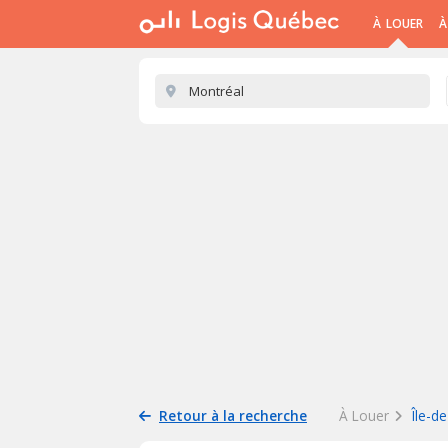
À LOUER
À
Retour à la recherche
À Louer
Île-d