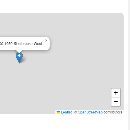
×
00-1950 Sherbrooke West
+
−
Leaflet
|
©
OpenStreetMap
contributors