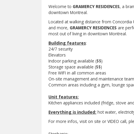
Welcome to
GRAMERCY RESIDENCES
, a bra
downtown Montreal.
Located at walking distance from Concordia U
and more,
GRAMERCY RESIDENCES
are perfe
most out of living in downtown Montreal.
Building features
:
24/7 security
Elevators
Indoor parking available ($$)
Storage space available ($$)
Free WIFI in all common areas
On-site management and maintenance tea
Common areas including a gym, lounge spa
Unit features:
Kitchen appliances included (fridge, stove an
Everything is included:
hot water, electrici
For more infos, visit on site or VIDEO call, p
Stephanie: