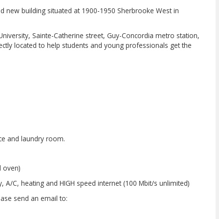
nd new building situated at 1900-1950 Sherbrooke West in
niversity, Sainte-Catherine street, Guy-Concordia metro station,
ctly located to help students and young professionals get the
m
ce and laundry room.
d oven)
ty, A/C, heating and HIGH speed internet (100 Mbit/s unlimited)
lease send an email to: