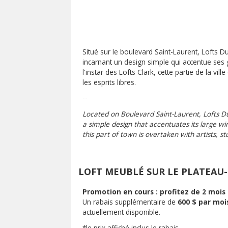
Situé sur le boulevard Saint-Laurent, Lofts
incarnant un design simple qui accentue ses 
l'instar des Lofts Clark, cette partie de la vill
les esprits libres.
--
Located on Boulevard Saint-Laurent, Lofts D
a simple design that accentuates its large win
this part of town is overtaken with artists, s
LOFT MEUBLÉ SUR LE PLATEAU
Promotion en cours : profitez de 2 mois 
Un rabais supplémentaire de
600 $ par moi
actuellement disponible.
*le prix affiché inclus le rabais