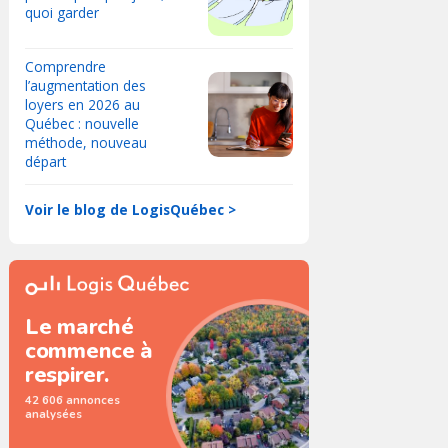
quoi garder
Comprendre
l’augmentation des
loyers en 2026 au
Québec : nouvelle
méthode, nouveau
départ
Voir le blog de LogisQuébec >
Le marché
commence à
respirer.
42 606 annonces
analysées