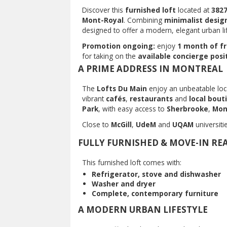
Discover this
furnished loft
located at
3827
Mont-Royal
. Combining
minimalist desig
designed to offer a modern, elegant urban lif
Promotion ongoing:
enjoy
1 month of fr
for taking on the
available concierge posi
A PRIME ADDRESS IN MONTREAL
The
Lofts Du Main
enjoy an unbeatable loc
vibrant
cafés
,
restaurants
and
local bout
Park
, with easy access to
Sherbrooke
,
Mon
Close to
McGill
,
UdeM
and
UQAM
universiti
FULLY FURNISHED & MOVE-IN RE
This furnished loft comes with:
Refrigerator, stove and dishwasher
Washer and dryer
Complete, contemporary furniture
A MODERN URBAN LIFESTYLE