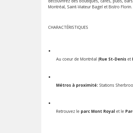
découvrirez des boutiques, cafés, pubs, bars
Montréal, Saint-Viateur Bagel et Bistro Flori
CHARACTÉRISTIQUES
Au coeur de Montréal (
Rue St-Denis
et
Métros à proximité:
Stations Sherbroo
Retrouvez le
parc Mont Royal
et le
Par