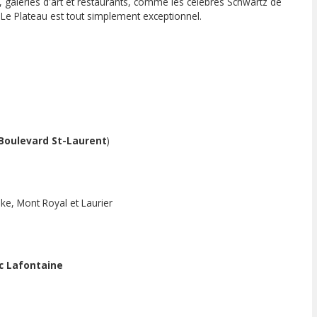
, galeries d'art et restaurants, comme les célèbres Schwartz de
n. Le Plateau est tout simplement exceptionnel.
Boulevard St-Laurent
)
ke, Mont Royal et Laurier
c Lafontaine