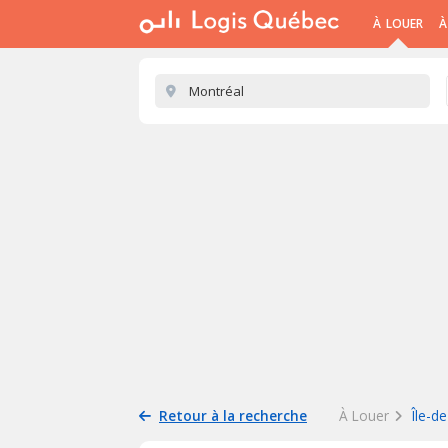
À LOUER
À
Retour à la recherche
À Louer
Île-d