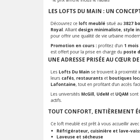
LES LOFTS DU MAIN : UN CONCEP
Découvrez ce
loft meublé
situé au
3827 bo
Royal
. Alliant
design minimaliste
,
style i
pour offrir une qualité de vie urbaine modern
Promotion en cours :
profitez d’un
1 mois 
est offert pour la prise en charge du
poste d
UNE ADRESSE PRISÉE AU CŒUR D
Les
Lofts Du Main
se trouvent à proximité
leurs
cafés
,
restaurants
et
boutiques loc
Lafontaine
, tout en profitant d’un accès fa
Les universités
McGill
,
UdeM
et
UQAM
sont 
actifs.
TOUT CONFORT, ENTIÈREMENT É
Ce loft meublé est prêt à vous accueillir avec 
Réfrigérateur, cuisinière et lave-vais
Laveuse et sécheuse