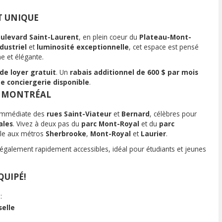
T UNIQUE
ulevard Saint-Laurent
, en plein coeur du
Plateau-Mont-
ndustriel
et
luminosité exceptionnelle
, cet espace est pensé
e et élégante.
de loyer gratuit
. Un
rabais additionnel de 600 $ par mois
e conciergerie disponible
.
E MONTRÉAL
 immédiate des
rues Saint-Viateur
et
Bernard
, célèbres pour
ales
. Vivez à deux pas du
parc Mont-Royal
et du
parc
cile aux métros
Sherbrooke
,
Mont-Royal
et
Laurier
.
également rapidement accessibles, idéal pour étudiants et jeunes
QUIPÉ!
:
selle