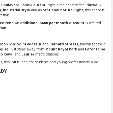
 Boulevard Saint-Laurent
, right in the heart of the
Plateau-
n
,
industrial style
and
exceptional natural light
, this space is
estyle.
ee rent
. An
additional $600 per month discount
is offered
tion
.
ation near
Saint-Viateur
and
Bernard Streets
, known for their
iques
. Just steps away from
Mount Royal Park
and
Lafontaine
t-Royal
and
Laurier
metro stations.
es, this loft is ideal for students and young professionals alike.
ADY