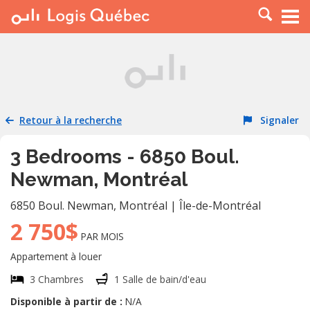
À LOUER
À VENDRE
PLACER UNE ANNONCE
SERVICE PRO
Retour à la recherche
Signaler
RESSOURCES
3 Bedrooms - 6850 Boul.
Newman, Montréal
6850 Boul. Newman
,
Montréal
|
Île-de-Montréal
2 750$
PAR MOIS
Appartement à louer
3 Chambres
1 Salle de bain/d'eau
Disponible à partir de :
N/A