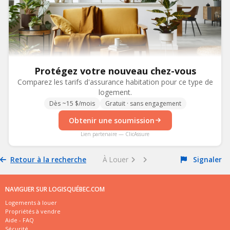
Protégez votre nouveau chez-vous
Comparez les tarifs d'assurance habitation pour ce type de
logement.
Dès ~15 $/mois
Gratuit · sans engagement
Obtenir une soumission
Lien partenaire — ClicAssure
Retour à la recherche
À Louer
Signaler
NAVIGUER SUR LOGISQUÉBEC.COM
Logements à louer
Propriétés à vendre
Aide - FAQ
Sécurité