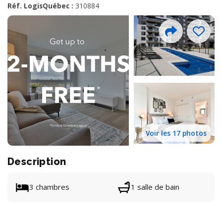
Réf. LogisQuébec :
310884
Voir les 17 photos
Description
3 chambres
1 salle de bain