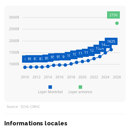
2750
3000$
2500$
2000$
1625
1489
1324
1232
1500$
1146
1113
1072
1009
958
966
953
898
868
876
879
863
1000$
2010
2012
2014
2016
2018
2020
2022
2024
2026
Loyer Montréal
Loyer annonce
Source : SCHL-CMHC
Informations locales