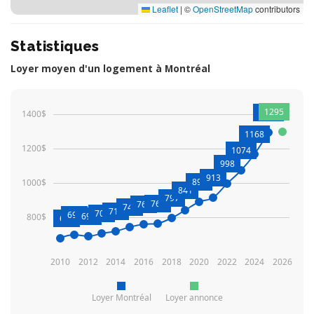
Leaflet
|
©
OpenStreetMap
contributors
Statistiques
Loyer moyen d'un logement à Montréal
1295
1291
1400$
1168
1200$
1074
998
913
892
1000$
841
797
766
761
744
719
708
699
692
800$
680
2010
2012
2014
2016
2018
2020
2022
2024
2026
Loyer Montréal
Loyer annonce