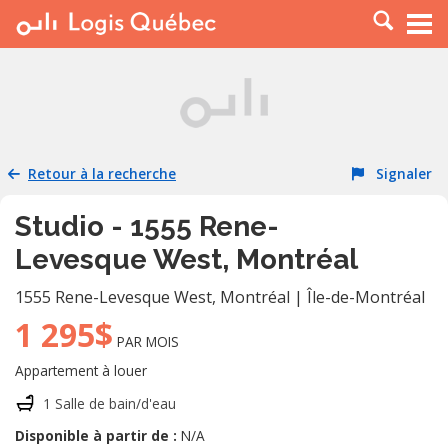
À LOUER
À VENDRE
PLACER UNE ANNONCE
SERVICE PRO
Retour à la recherche
Signaler
RESSOURCES
Studio - 1555 Rene-
Levesque West, Montréal
1555 Rene-Levesque West
,
Montréal
|
Île-de-Montréal
1 295$
PAR MOIS
Appartement à louer
1 Salle de bain/d'eau
Disponible à partir de :
N/A