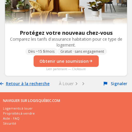
Protégez votre nouveau chez-vous
Comparez les tarifs d'assurance habitation pour ce type de
logement.
Dès ~15 $/mois
Gratuit · sans engagement
Obtenir une soumission
Lien partenaire — ClicAssure
Retour à la recherche
À Louer
Signaler
NAVIGUER SUR LOGISQUÉBEC.COM
Logements à louer
Propriétés à vendre
Aide - FAQ
Sécurité