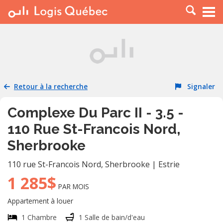
À LOUER
À VENDRE
PLACER UNE ANNONCE
SERVICE PRO
Retour à la recherche
Signaler
RESSOURCES
Complexe Du Parc II - 3.5 -
110 Rue St-Francois Nord,
Sherbrooke
110 rue St-Francois Nord
,
Sherbrooke
|
Estrie
1 285$
PAR MOIS
Appartement à louer
1 Chambre
1 Salle de bain/d'eau