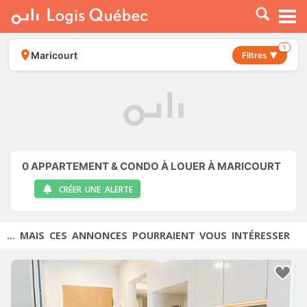
À LOUER
À VENDRE
1
Maricourt
Filtres ▼
PLACER UNE ANNONCE
SERVICE PRO
RESSOURCES
0
APPARTEMENT & CONDO À LOUER À MARICOURT
CRÉER UNE ALERTE
... MAIS CES ANNONCES POURRAIENT VOUS INTÉRESSER