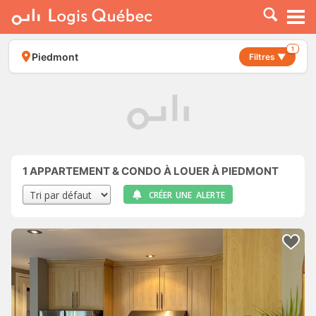
À LOUER
À VENDRE
1
Piedmont
Filtres ▼
PLACER UNE ANNONCE
SERVICE PRO
RESSOURCES
1
APPARTEMENT & CONDO À LOUER À PIEDMONT
CRÉER UNE ALERTE