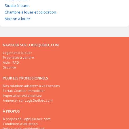
Studio à louer
Chambre à louer et colocation
Maison à louer
NAVIGUER SUR LOGISQUÉBEC.COM
Logements à louer
Propriétés à vendre
Aide - FAQ
Sécurité
POUR LES PROFESSIONNELS
Nos solutions adaptées à vos besoins
Forfait Courtier Immobilier
Importation Automatisée
Annoncer sur LogisQuébec.com
À PROPOS
À propos de LogisQuébec.com
Conditions d'utilisation
Politique de confidentialité