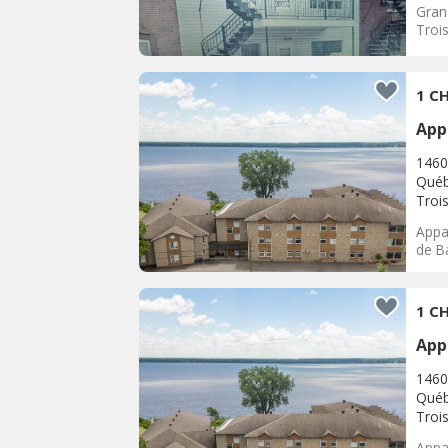
Gran
Trois
1 CH
App
1460
Québ
Trois
Appar
de Ba
1 CH
App
1460
Québ
Trois
Appar