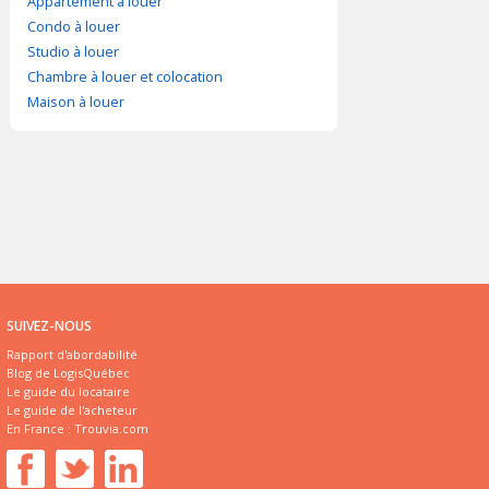
Appartement à louer
Condo à louer
Studio à louer
Chambre à louer et colocation
Maison à louer
SUIVEZ-NOUS
Rapport d'abordabilité
Blog de LogisQuébec
Le guide du locataire
Le guide de l'acheteur
En France :
Trouvia.com