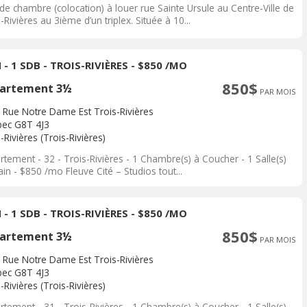
de chambre (colocation) à louer rue Sainte Ursule au Centre-Ville de
-Rivières au 3ième d’un triplex. Située à 10...
 - 1 SDB - TROIS-RIVIÈRES - $850 /MO
850$
artement 3½
PAR MOIS
 Rue Notre Dame Est Trois-Rivières
ec G8T 4J3
-Rivières (Trois-Rivières)
tement - 32 - Trois-Rivières - 1 Chambre(s) à Coucher - 1 Salle(s)
in - $850 /mo Fleuve Cité – Studios tout...
 - 1 SDB - TROIS-RIVIÈRES - $850 /MO
850$
artement 3½
PAR MOIS
 Rue Notre Dame Est Trois-Rivières
ec G8T 4J3
-Rivières (Trois-Rivières)
tement - 31 - Trois-Rivières - 1 Chambre(s) à Coucher - 1 Salle(s)