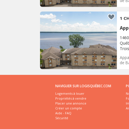
de Ba
1 CH
App
1460
Québ
Trois
Appar
de Ba
NAVIGUER SUR LOGISQUÉBEC.COM
P
Logements à louer
No
Propriétés à vendre
Fo
Placer une annonce
I
Créer un compte
A
Aide - FAQ
Sécurité