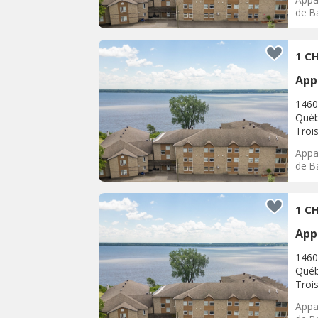
de Ba
1 CH
App
1460
Québ
Trois
Appar
de Ba
1 CH
App
1460
Québ
Trois
Appar