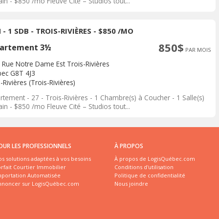
in - $850 /mo Fleuve Cité – Studios tout...
 - 1 SDB - TROIS-RIVIÈRES - $850 /MO
850$
artement 3½
PAR MOIS
 Rue Notre Dame Est Trois-Rivières
ec G8T 4J3
-Rivières (Trois-Rivières)
tement - 27 - Trois-Rivières - 1 Chambre(s) à Coucher - 1 Salle(s)
in - $850 /mo Fleuve Cité – Studios tout...
OUR LES PROFESSIONNELS
À PROPOS
s solutions adaptées à vos besoins
À propos de LogisQuébec.com
rfait Courtier Immobilier
Conditions d'utilisation
mportation Automatisée
Politique de confidentialité
nnoncer sur LogisQuébec.com
Nous joindre