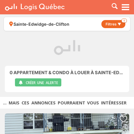
À LOUER
À VENDRE
1
Sainte-Edwidge-de-Clifton
Filtres ▼
PLACER UNE ANNONCE
SERVICE PRO
RESSOURCES
0
APPARTEMENT & CONDO À LOUER À SAINTE-EDWIDGE-DE-CLIFTON
CRÉER UNE ALERTE
... MAIS CES ANNONCES POURRAIENT VOUS INTÉRESSER