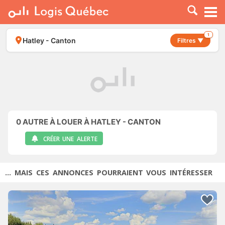
À LOUER
À VENDRE
1
Hatley - Canton
Filtres ▼
PLACER UNE ANNONCE
SERVICE PRO
RESSOURCES
0
AUTRE À LOUER À HATLEY - CANTON
CRÉER UNE ALERTE
... MAIS CES ANNONCES POURRAIENT VOUS INTÉRESSER