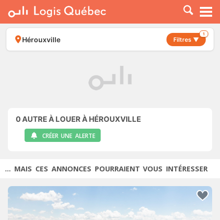
À LOUER
À VENDRE
1
Hérouxville
Filtres ▼
PLACER UNE ANNONCE
SERVICE PRO
RESSOURCES
0
AUTRE À LOUER À HÉROUXVILLE
CRÉER UNE ALERTE
... MAIS CES ANNONCES POURRAIENT VOUS INTÉRESSER