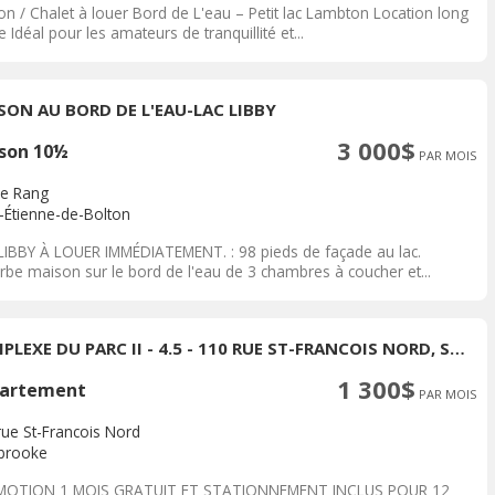
on / Chalet à louer Bord de L'eau – Petit lac Lambton Location long
 Idéal pour les amateurs de tranquillité et...
SON AU BORD DE L'EAU-LAC LIBBY
3 000$
son 10½
PAR MOIS
3e Rang
t-Étienne-de-Bolton
LIBBY À LOUER IMMÉDIATEMENT. : 98 pieds de façade au lac.
rbe maison sur le bord de l'eau de 3 chambres à coucher et...
COMPLEXE DU PARC II - 4.5 - 110 RUE ST-FRANCOIS NORD, SHERBROOKE
1 300$
artement
PAR MOIS
rue St-Francois Nord
brooke
OTION 1 MOIS GRATUIT ET STATIONNEMENT INCLUS POUR 12