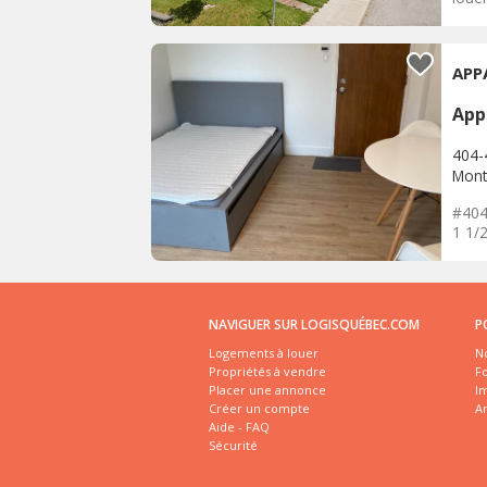
APP
App
404-
Mont
#404
1 1/2
NAVIGUER SUR LOGISQUÉBEC.COM
P
Logements à louer
No
Propriétés à vendre
Fo
Placer une annonce
I
Créer un compte
A
Aide - FAQ
Sécurité