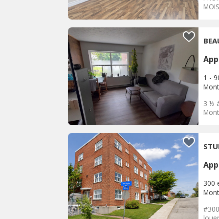
MOIS
empl
BEA
App
1 - 
Mont
3 ½ 
Mont-
STU
App
300 
Mont
#300
louer