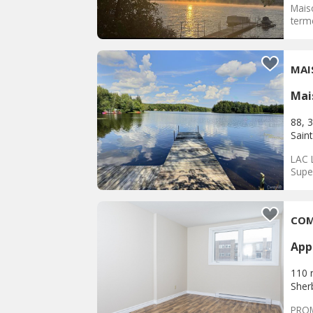
Mais
terme
MAI
Mai
88, 
Sain
LAC 
Supe
App
110 
Sher
PROM