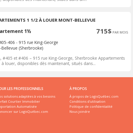
ARTEMENTS 1 1/2 À LOUER MONT-BELLEVUE
715$
artement 1½
PAR MOIS
405-406 - 915 rue King-George
-Bellevue (Sherbrooke)
, #405 et #406 – 915 rue King-George, Sherbrooke Appartements
 à louer, disponibles dès maintenant, situés dans...
OUR LES PROFESSIONNELS
À PROPOS
s solutions adaptées à vos besoins
À propos de LogisQuébec.com
rfait Courtier Immobilier
Conditions d'utilisation
mportation Automatisée
Politique de confidentialité
nnoncer sur LogisQuébec.com
Nous joindre