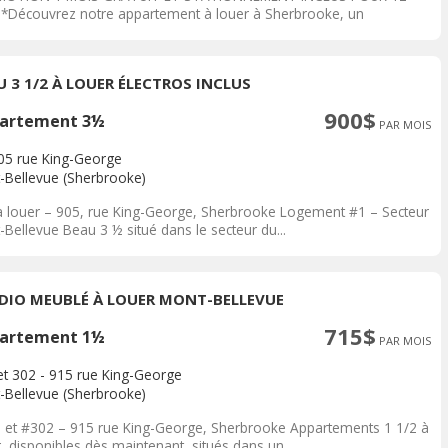
*Découvrez notre appartement à louer à Sherbrooke, un
acement...
U 3 1/2 À LOUER ÉLECTROS INCLUS
900$
artement 3½
PAR MOIS
905 rue King-George
-Bellevue (Sherbrooke)
à louer – 905, rue King-George, Sherbrooke Logement #1 – Secteur
Bellevue Beau 3 ½ situé dans le secteur du...
DIO MEUBLÉ À LOUER MONT-BELLEVUE
715$
artement 1½
PAR MOIS
et 302 - 915 rue King-George
-Bellevue (Sherbrooke)
 et #302 – 915 rue King-George, Sherbrooke Appartements 1 1/2 à
, disponibles dès maintenant, situés dans un...