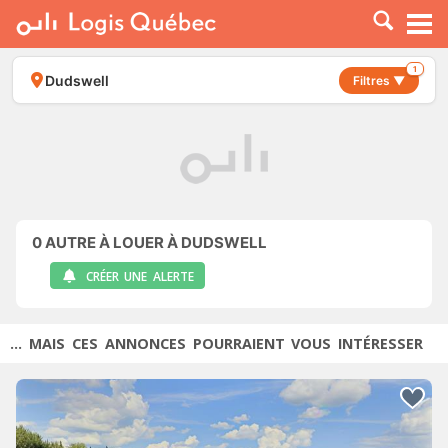
À LOUER
À VENDRE
1
Dudswell
Filtres ▼
PLACER UNE ANNONCE
SERVICE PRO
RESSOURCES
0
AUTRE À LOUER À DUDSWELL
CRÉER UNE ALERTE
... MAIS CES ANNONCES POURRAIENT VOUS INTÉRESSER