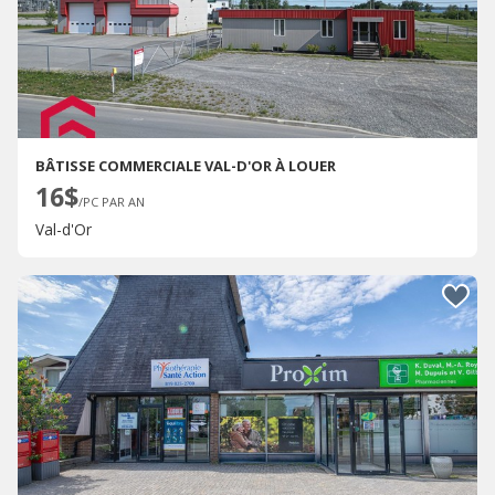
BÂTISSE COMMERCIALE VAL-D'OR À LOUER
16$
/PC PAR AN
Val-d'Or