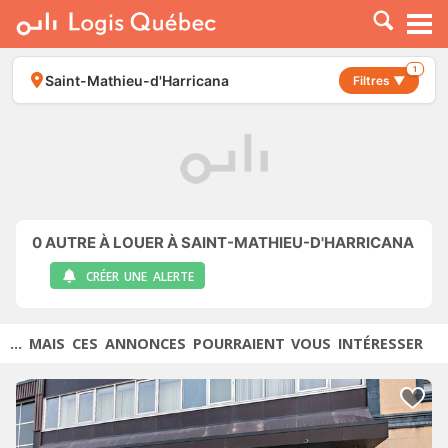
À LOUER
À VENDRE
1
Saint-Mathieu-d'Harricana
Filtres ▼
PLACER UNE ANNONCE
SERVICE PRO
RESSOURCES
0
AUTRE À LOUER À SAINT-MATHIEU-D'HARRICANA
CRÉER UNE ALERTE
... MAIS CES ANNONCES POURRAIENT VOUS INTÉRESSER