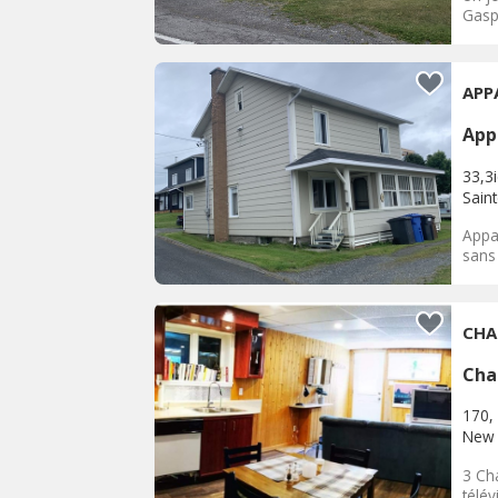
Gaspe
APP
App
33,3
Sain
Appa
sans 
CHA
Cha
170, 
New 
3 Ch
télév