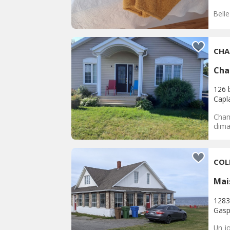
Belle
CHA
Cha
126 
Capl
Cham
clima
COL
Mai
1283
Gas
Un j