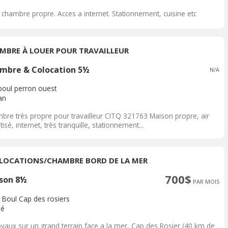
 chambre propre. Acces a internet. Stationnement, cuisine etc
MBRE À LOUER POUR TRAVAILLEUR
mbre & Colocation 5½
N/A
boul perron ouest
an
bre très propre pour travailleur CITQ 321763 Maison propre, air
tisé, internet, très tranquille, stationnement...
LOCATIONS/CHAMBRE BORD DE LA MER
700$
son 8½
PAR MOIS
 Boul Cap des rosiers
pé
oyaux sur un grand terrain face a la mer, Cap des Rosier (40 km de