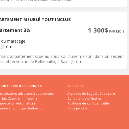
ARTEMENT MEUBLÉ TOUT INCLUS
1 300$
artement 3½
PAR MOIS
 du marecage
t-Jérôme
mant appartement situé au sous-sol d'une maison, dans un secteur
ble et recherché de Bellefeuille, à Saint-Jérôme....
OUR LES PROFESSIONNELS
À PROPOS
s solutions adaptées à vos besoins
À propos de LogisQuébec.com
rfait Courtier Immobilier
Conditions d'utilisation
mportation Automatisée
Politique de confidentialité
nnoncer sur LogisQuébec.com
Nous joindre