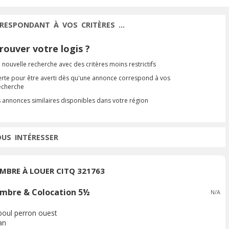
RESPONDANT À VOS CRITÈRES ...
ouver votre logis ?
 nouvelle recherche avec des critères moins restrictifs
erte pour être averti dès qu'une annonce correspond à vos
recherche
s annonces similaires disponibles dans votre région
OUS INTÉRESSER
MBRE À LOUER CITQ 321763
mbre & Colocation 5½
N/A
boul perron ouest
an