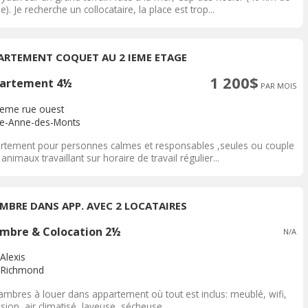
). Je recherche un collocataire, la place est trop...
ARTEMENT COQUET AU 2 IEME ETAGE
1 200$
artement 4½
PAR MOIS
ieme rue ouest
te-Anne-des-Monts
rtement pour personnes calmes et responsables ,seules ou couple
animaux travaillant sur horaire de travail régulier...
MBRE DANS APP. AVEC 2 LOCATAIRES
mbre & Colocation 2½
N/A
Alexis
Richmond
ambres à louer dans appartement où tout est inclus: meublé, wifi,
ision, air climatisé, laveuse, sécheuse,...