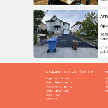
APP
App
1048
Sain
Char
paisi
NAVIGUER SUR LOGISQUÉBEC.COM
P
Logements à louer
No
Propriétés à vendre
Fo
Placer une annonce
I
Créer un compte
A
Aide - FAQ
Sécurité