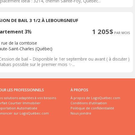
placement idéal : 3214, chemin Sainte-Foy, Québec...
SION DE BAIL 3 1/2 À LEBOURGNEUF
1 205$
artement 3½
PAR MOIS
 rue de la comtoise
aute-Saint-Charles (Québec)
Cession de bail – Disponible le 1er septembre ou avant ( à discuter )
Rabais possible sur le premier mois ✨...
OUR LES PROFESSIONNELS
À PROPOS
s solutions adaptées à vos besoins
À propos de LogisQuébec.com
rfait Courtier Immobilier
Conditions d'utilisation
mportation Automatisée
Politique de confidentialité
nnoncer sur LogisQuébec.com
Nous joindre