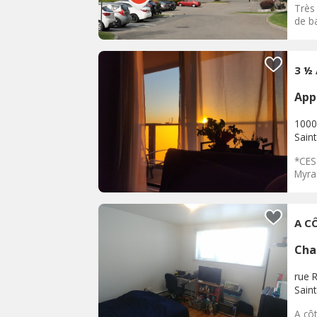
Très 
de ba
3 ½
App
1000
Sain
*CES
Myran
A C
Cha
rue 
Sain
A cô