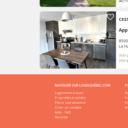
➡️Em
CES
App
8500
La H
???? 
???? 
NAVIGUER SUR LOGISQUÉBEC.COM
P
Logements à louer
No
Propriétés à vendre
Fo
Placer une annonce
I
Créer un compte
A
Aide - FAQ
Sécurité