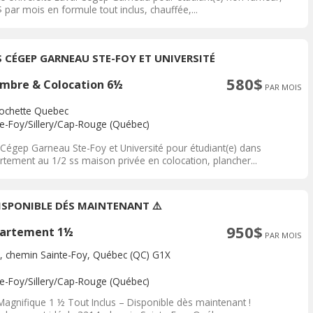
 par mois en formule tout inclus, chauffée,...
S CÉGEP GARNEAU STE-FOY ET UNIVERSITÉ
580$
mbre & Colocation 6½
PAR MOIS
rochette Quebec
te-Foy/Sillery/Cap-Rouge (Québec)
 Cégep Garneau Ste-Foy et Université pour étudiant(e) dans
rtement au 1/2 ss maison privée en colocation, plancher...
DISPONIBLE DÉS MAINTENANT ⚠️
950$
artement 1½
PAR MOIS
, chemin Sainte-Foy, Québec (QC) G1X
te-Foy/Sillery/Cap-Rouge (Québec)
 Magnifique 1 ½ Tout Inclus – Disponible dès maintenant !