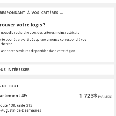
RESPONDANT À VOS CRITÈRES ...
ouver votre logis ?
 nouvelle recherche avec des critères moins restrictifs
erte pour être averti dès qu'une annonce correspond à vos
recherche
s annonces similaires disponibles dans votre région
OUS INTÉRESSER
S DE TOUT
1 723$
artement 4½
PAR MOIS
route 138, unité 313
t-Augustin-de-Desmaures