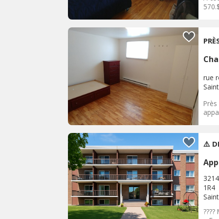
570.$
PRÈ
Cha
rue 
Sain
Près
appa
⚠️ 
App
3214
1R4
Sain
????