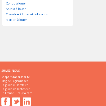
Condo à louer
Studio à louer
Chambre à louer et colocation
Maison à louer
SUIVEZ-NOUS
Rapport d'abordabilité
Blog de LogisQuébec
Le guide du locataire
Le guide de l'acheteur
En France :
Trouvia.com