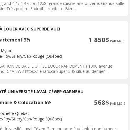
grand 4 1/2. Balcon 12x8, grande cuisine aire ouverte. Grande salle
in. Très propre. Endroit securitaire. Bien...
 À LOUER AVEC SUPERBE VUE!
1 850$
artement 3½
PAR MOIS
 Myran
te-Foy/Sillery/Cap-Rouge (Québec)
SATION DE BAIL. DOIT SE LOUER RAPIDEMENT ! 1000 avenue
d, G1V 2W3 https://lienard.ca Super 3 ½ situé au dernier...
ÔTÉ UNIVERSITÉ LAVAL CÉGEP GARNEAU
568$
mbre & Colocation 6½
PAR MOIS
Rochette Quebec
te-Foy/Sillery/Cap-Rouge (Québec)
té Université Laval Cégep Garneau pour étudiant(e) non fumeur,