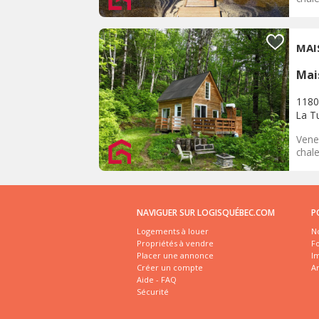
MAI
Mai
1180
La T
Vene
chale
NAVIGUER SUR LOGISQUÉBEC.COM
P
Logements à louer
No
Propriétés à vendre
Fo
Placer une annonce
I
Créer un compte
A
Aide - FAQ
Sécurité