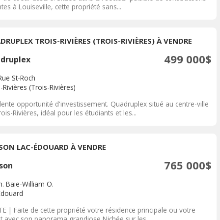
tes à Louiseville, cette propriété sans...
DRUPLEX TROIS-RIVIÈRES (TROIS-RIVIÈRES) À VENDRE
499 000$
druplex
Rue St-Roch
-Rivières (Trois-Rivières)
lente opportunité d'investissement. Quadruplex situé au centre-ville
ois-Rivières, idéal pour les étudiants et les...
SON LAC-ÉDOUARD À VENDRE
765 000$
son
h. Baie-William O.
Édouard
TE | Faite de cette propriété votre résidence principale ou votre
et avec son panorama grandiose Nichée sur les...