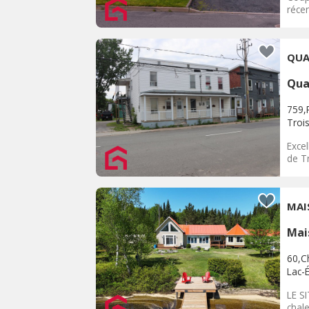
récen
QUA
Qua
759,
Trois
Excel
de Tr
MAI
Mai
60,C
Lac-
LE SI
chal