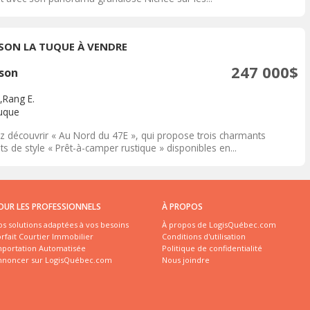
SON LA TUQUE À VENDRE
247 000$
son
,Rang E.
uque
z découvrir « Au Nord du 47E », qui propose trois charmants
ts de style « Prêt-à-camper rustique » disponibles en...
OUR LES PROFESSIONNELS
À PROPOS
s solutions adaptées à vos besoins
À propos de LogisQuébec.com
rfait Courtier Immobilier
Conditions d'utilisation
mportation Automatisée
Politique de confidentialité
nnoncer sur LogisQuébec.com
Nous joindre