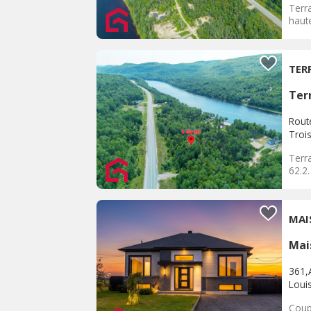
Terra
haute
TER
Terr
Rout
Troi
Terra
62.2.
MAI
Mai
361,
Louis
Coup