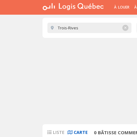
À LOUER
À
✕
LISTE
CARTE
0
BÂTISSE COMMERC