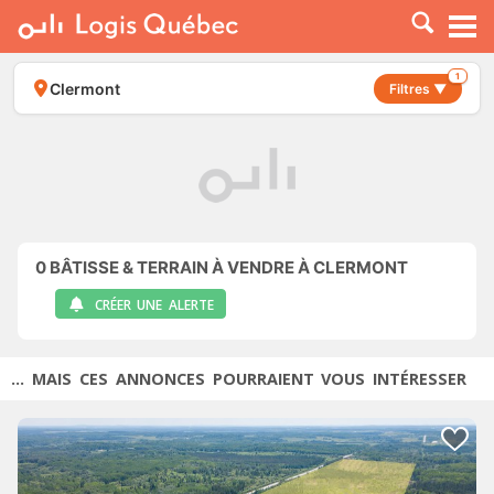
À LOUER
À VENDRE
1
Clermont
Filtres ▼
PLACER UNE ANNONCE
SERVICE PRO
RESSOURCES
0
BÂTISSE & TERRAIN À VENDRE À CLERMONT
CRÉER UNE ALERTE
... MAIS CES ANNONCES POURRAIENT VOUS INTÉRESSER