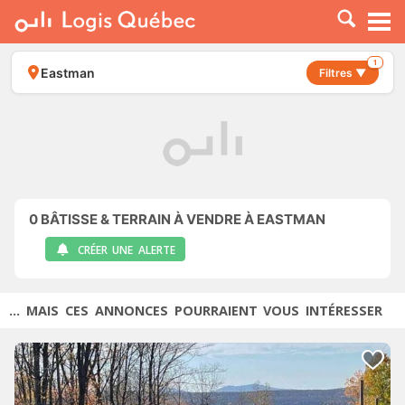
À LOUER
À VENDRE
1
Eastman
Filtres ▼
PLACER UNE ANNONCE
SERVICE PRO
RESSOURCES
0
BÂTISSE & TERRAIN À VENDRE À EASTMAN
CRÉER UNE ALERTE
... MAIS CES ANNONCES POURRAIENT VOUS INTÉRESSER