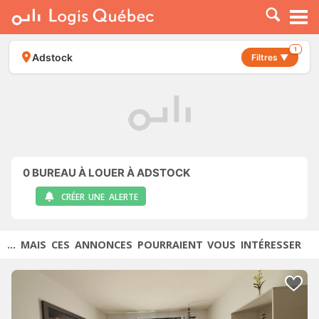
À LOUER
À VENDRE
1
Adstock
Filtres ▼
PLACER UNE ANNONCE
SERVICE PRO
RESSOURCES
0
BUREAU À LOUER À ADSTOCK
CRÉER UNE ALERTE
... MAIS CES ANNONCES POURRAIENT VOUS INTÉRESSER