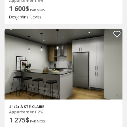
Appartement 5½
1 600$
PAR MOIS
Desjardins (Lévis)
4 1/2+ À STE-CLAIRE
Appartement 2½
1 275$
PAR MOIS