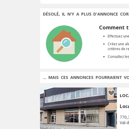
DÉSOLÉ, IL N'Y A PLUS D'ANNONCE COR
Comment tr
Effectuez une
Créez une al
critères de 
Consultez le
... MAIS CES ANNONCES POURRAIENT V
LOC
Loc
770,
Val-d