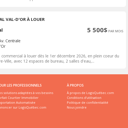
AL VAL-D'OR À LOUER
5 500$
al
PAR MOIS
Av. Centrale
'Or
l commercial à louer dès le 1er décembre 2026, en plein coeur du
e-Ville, avec 12 espaces de bureau, 2 salles d'eau,...
OUR LES PROFESSIONNELS
À PROPOS
s solutions adaptées à vos besoins
À propos de LogisQuébec.com
rfait Courtier Immobilier
Conditions d'utilisation
mportation Automatisée
Politique de confidentialité
nnoncer sur LogisQuébec.com
Nous joindre