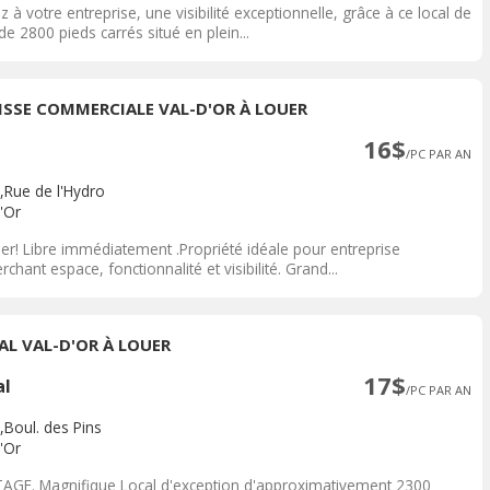
z à votre entreprise, une visibilité exceptionnelle, grâce à ce local de
de 2800 pieds carrés situé en plein...
ISSE COMMERCIALE VAL-D'OR À LOUER
16$
/PC PAR AN
,Rue de l'Hydro
'Or
uer! Libre immédiatement .Propriété idéale pour entreprise
rchant espace, fonctionnalité et visibilité. Grand...
AL VAL-D'OR À LOUER
17$
al
/PC PAR AN
,Boul. des Pins
'Or
TAGE. Magnifique Local d'exception d'approximativement 2300