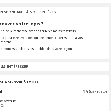
RESPONDANT À VOS CRITÈRES ...
ouver votre logis ?
 nouvelle recherche avec des critères moins restrictifs
erte pour être averti dès qu'une annonce correspond à vos
recherche
s annonces similaires disponibles dans votre région
OUS INTÉRESSER
AL VAL-D'OR À LOUER
15$
al
/PC PAR AN
3e Avenue
'Or