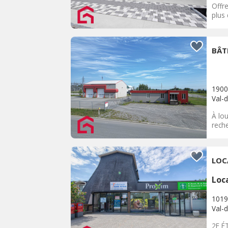
Offre
plus 
BÂT
1900
Val-d
À lo
reche
LOC
Loc
1019
Val-d
2E É