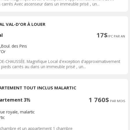
s carrés Avec ascenseur dans un immeuble prisé , un...
AL VAL-D'OR À LOUER
17$
al
/PC PAR AN
,Boul. des Pins
'Or
DE-CHAUSSÉE. Magnifique Local d'exception d'approximativement
 pieds carrés au dans un immeuble prisé , un...
ARTEMENT TOUT INCLUS MALARTIC
1 760$
artement 3½
PAR MOIS
ue royale, malartic
tic
 chambre et un appartement 1 chambre