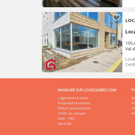
LOC
Loc
100,
Val-d
Loca
Centr
NAVIGUER SUR LOGISQUÉBEC.COM
P
Logements à louer
No
Propriétés à vendre
Fo
Placer une annonce
I
Créer un compte
A
Aide - FAQ
Sécurité