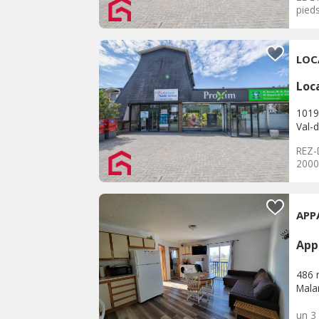
pied
LOC
Loc
1019
Val-d
REZ-
2000
APP
App
486 r
Malar
un 3