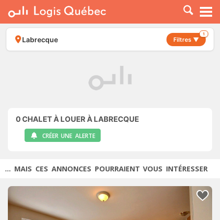
À LOUER
À VENDRE
1
Labrecque
Filtres ▼
PLACER UNE ANNONCE
SERVICE PRO
RESSOURCES
0
CHALET À LOUER À LABRECQUE
CRÉER UNE ALERTE
... MAIS CES ANNONCES POURRAIENT VOUS INTÉRESSER