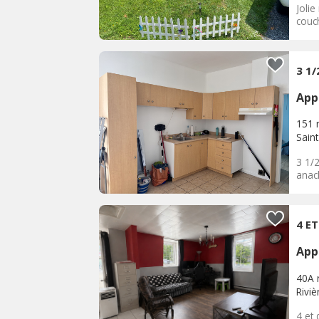
Jolie
couch
3 1/
App
151 r
Sain
3 1/2
anacl
4 E
App
40A 
Rivi
4 et 