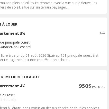
 maison plein soleil, toute rénovée avec la vue sur le fleuve, les
ers de soleil, situé sur un terrain paysager....
2 À LOUER
artement 3½
N/A
ue principale ouest
t-Anaclet-de-Lessard
 libre à partir du 01 août 2026 Situé au 151 principale ouest à st
et Le logement est non chauffé, non éclairé...
T DEMI LIBRE 1ER AOÛT
950$
artement 4½
PAR MOIS
rue Fraser
ère-du-Loup
demi à l'étage, sans voisin au dessus et près de tout les services.