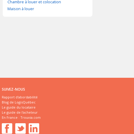
Chambre à louer et colocation
Maison à louer
SUIVEZ-NOUS
Rapport d'abordabilité
Blog de LogisQuébec
Le guide du locataire
Le guide de l'acheteur
En France :
Trouvia.com