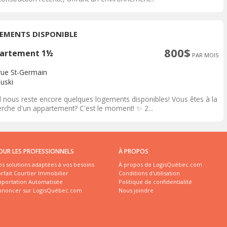
EMENTS DISPONIBLE
800$
artement 1½
PAR MOIS
rue St-Germain
uski
 Il nous reste encore quelques logements disponibles! Vous êtes à la
erche d'un appartement? C'est le moment! ✨ 2...
OUR LES PROFESSIONNELS
À PROPOS
s solutions adaptées à vos besoins
À propos de LogisQuébec.com
rfait Courtier Immobilier
Conditions d'utilisation
mportation Automatisée
Politique de confidentialité
nnoncer sur LogisQuébec.com
Nous joindre