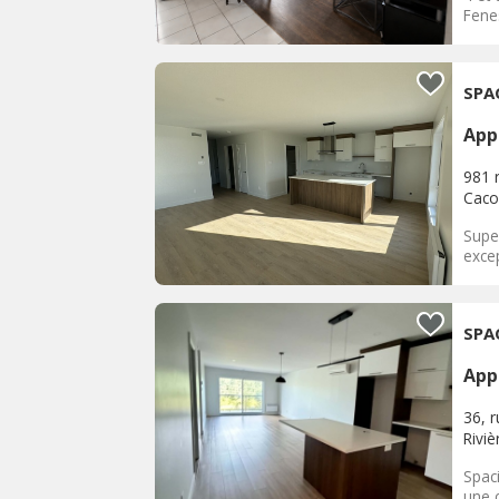
Fene
SPA
App
981 
Caco
Supe
excep
SPA
App
36, 
Rivi
Spac
une c