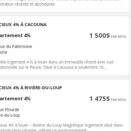
stration récente et abondante.
CIEUX 4½ À CACOUNA
1 500$
artement 4½
PAR MOIS
rue du Patrimoine
una
rbe logement 4 ½ à louer dans un immeuble récent avec vue
tionnelle sur le fleuve. Situé à Cacouna à seulement 10...
CIEUX 4½ À RIVIÈRE-DU-LOUP
1 475$
artement 4½
PAR MOIS
rue Plourde
ère-du-Loup
ieux 4½ à louer – Rivière-du-Loup Magnifique logement situé dans
onstruction récente, offrant un environnement...