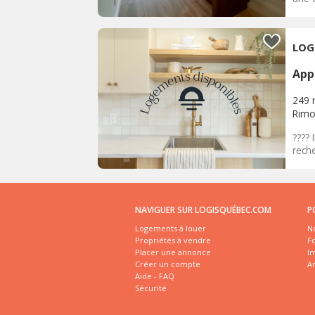
LOG
App
249 
Rimo
????
rech
NAVIGUER SUR LOGISQUÉBEC.COM
P
Logements à louer
No
Propriétés à vendre
Fo
Placer une annonce
I
Créer un compte
A
Aide - FAQ
Sécurité