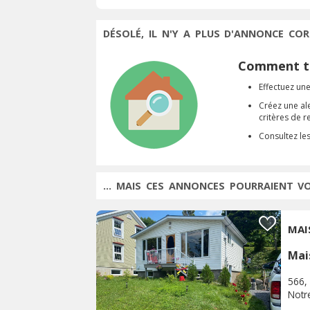
DÉSOLÉ, IL N'Y A PLUS D'ANNONCE COR
Comment tr
Effectuez une
Créez une al
critères de 
Consultez le
... MAIS CES ANNONCES POURRAIENT V
MAI
Mai
566,
Notr