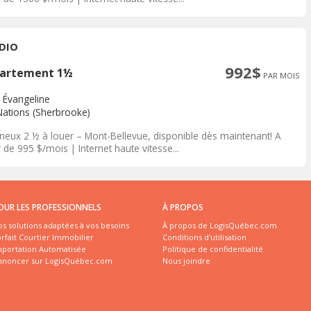
DIO
992$
artement 1½
PAR MOIS
 Évangeline
Nations (Sherbrooke)
neux 2 ½ à louer – Mont-Bellevue, disponible dès maintenant! A
r de 995 $/mois | Internet haute vitesse...
OUR LES PROFESSIONNELS
À PROPOS
s solutions adaptées à vos besoins
À propos de LogisQuébec.com
rfait Courtier Immobilier
Conditions d'utilisation
mportation Automatisée
Politique de confidentialité
nnoncer sur LogisQuébec.com
Nous joindre