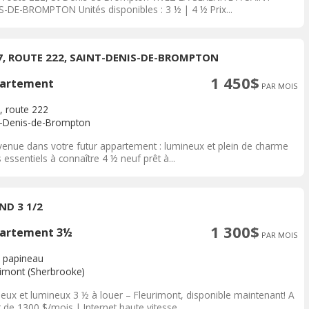
S-DE-BROMPTON Unités disponibles : 3 ½ | 4 ½ Prix...
7, ROUTE 222, SAINT-DENIS-DE-BROMPTON
1 450$
artement
PAR MOIS
, route 222
t-Denis-de-Brompton
venue dans votre futur appartement : lumineux et plein de charme
 essentiels à connaître 4 ½ neuf prêt à...
ND 3 1/2
1 300$
artement 3½
PAR MOIS
 papineau
rimont (Sherbrooke)
ieux et lumineux 3 ½ à louer – Fleurimont, disponible maintenant! A
r de 1300 $/mois | Internet haute vitesse...