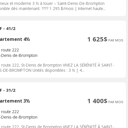
neux et moderne 3 ½ à louer – Saint-Denis-De-Brompton
nible dès maintenant. ???? 1 295 $/mois | Internet haute...
 - 41/2
1 625$
artement 4½
PAR MOIS
 route 222
t-Denis-de-Brompton
 route 222, St-Denis de Brompton VIVEZ LA SÉRÉNITÉ À SAINT-
S-DE-BROMPTON Unités disponibles : 3 ½ | 4...
 - 31/2
1 400$
artement 3½
PAR MOIS
 route 222
t-Denis-de-Brompton
 route 222, St-Denis de Brompton VIVEZ LA SÉRÉNITÉ À SAINT-