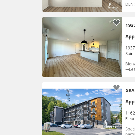
DENI
193
App
1937
Sain
Bien
➡️Les
GRA
App
1162
Fleu
Spac
parti