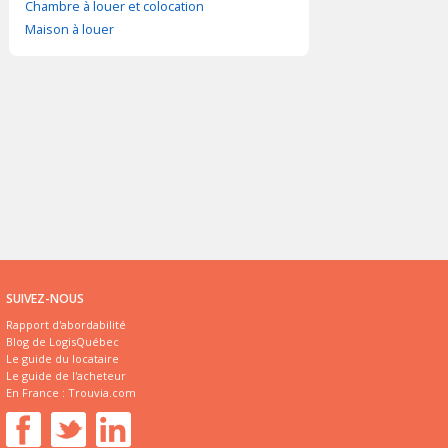
Chambre à louer et colocation
Maison à louer
SUIVEZ-NOUS
Rapport d'abordabilité
Blog de LogisQuébec
Le guide du locataire
Le guide de l'acheteur
En France :
Trouvia.com