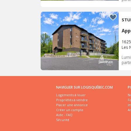
STU
App
1625
Les 
Lumi
parti
NAVIGUER SUR LOGISQUÉBEC.COM
P
Logements à louer
No
Propriétés à vendre
Fo
Placer une annonce
I
Créer un compte
A
Aide - FAQ
Sécurité