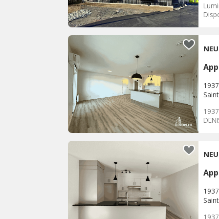
Lumi
Dispo
NEUF
App
1937
Sain
1937
DENI
NEUF
App
1937
Sain
1937