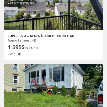
SUPERBES 4 ½ NEUFS À LOUER – POINTE-AU-P
Appartement 4½
1 595$
PAR MOIS
Rimouski