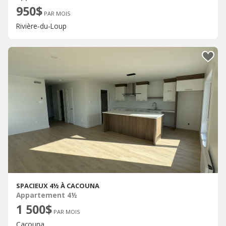
950$
PAR MOIS
Rivière-du-Loup
SPACIEUX 4½ À CACOUNA
Appartement 4½
1 500$
PAR MOIS
Cacouna