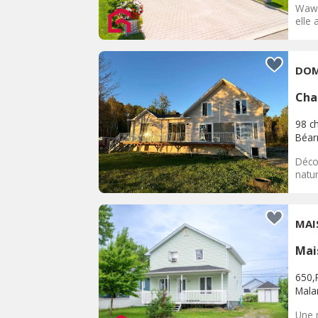
Waw e
elle 
DOM
Cha
98 c
Béar
Décou
natu
MAI
Mai
650,
Malar
Une 