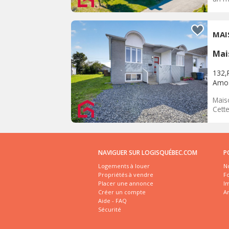
MAI
Mai
132,
Amo
Mais
Cette
NAVIGUER SUR LOGISQUÉBEC.COM
P
Logements à louer
No
Propriétés à vendre
Fo
Placer une annonce
I
Créer un compte
A
Aide - FAQ
Sécurité