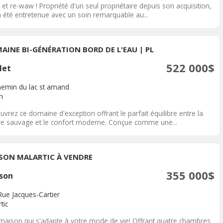
t re-waw ! Propriété d'un seul propriétaire depuis son acquisition,
a été entretenue avec un soin remarquable au...
AINE BI-GÉNÉRATION BORD DE L'EAU | PL
522 000$
let
hemin du lac st amand
n
vrez ce domaine d'exception offrant le parfait équilibre entre la
re sauvage et le confort moderne. Conçue comme une...
SON MALARTIC À VENDRE
355 000$
son
Rue Jacques-Cartier
tic
maison qui s'adapte à votre mode de vie! Offrant quatre chambres