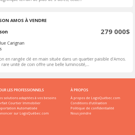
SON AMOS À VENDRE
279 000$
son
Rue Carignan
s
on en rangée clé en main située dans un quartier paisible d'Amos.
 rare unité de coin offre une belle luminosité,...
OUR LES PROFESSIONNELS
À PROPOS
s solutions adaptées à vos besoins
À propos de LogisQuébec.com
rfait Courtier Immobilier
Conditions d'utilisation
mportation Automatisée
Politique de confidentialité
nnoncer sur LogisQuébec.com
Nous joindre