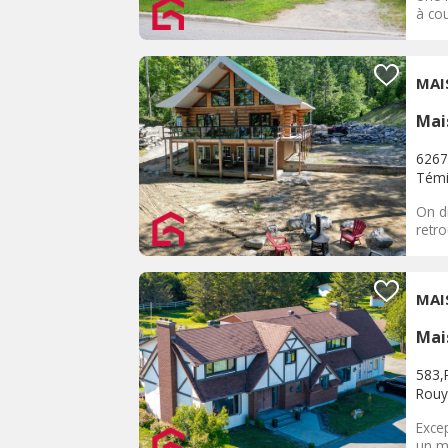
à cou
MAI
Mai
6267
Témi
On di
retro
MAI
Mai
583,
Rouy
Exce
un ma