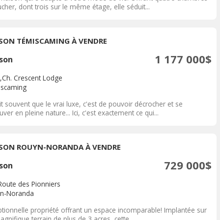
cher, dont trois sur le même étage, elle séduit...
SON TÉMISCAMING À VENDRE
1 177 000$
son
,Ch. Crescent Lodge
scaming
t souvent que le vrai luxe, c'est de pouvoir décrocher et se
uver en pleine nature... Ici, c'est exactement ce qui...
SON ROUYN-NORANDA À VENDRE
729 000$
son
Route des Pionniers
n-Noranda
ptionnelle propriété offrant un espace incomparable! Implantée sur
gnifique terrain de plus de 3 acres, cette...