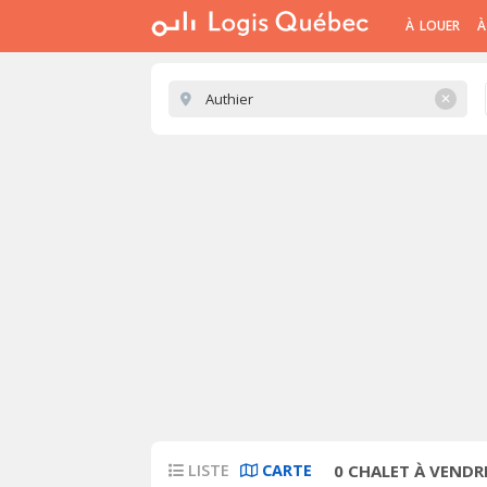
À LOUER
À
✕
LISTE
CARTE
0
CHALET À VENDRE