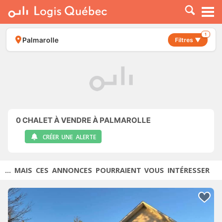
À LOUER
À VENDRE
1
Palmarolle
Filtres ▼
PLACER UNE ANNONCE
SERVICE PRO
RESSOURCES
0
CHALET À VENDRE À PALMAROLLE
CRÉER UNE ALERTE
... MAIS CES ANNONCES POURRAIENT VOUS INTÉRESSER