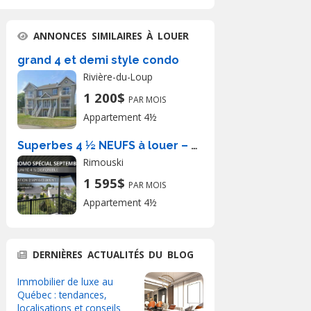
ANNONCES SIMILAIRES À LOUER
grand 4 et demi style condo
Rivière-du-Loup
1 200$
PAR MOIS
Appartement 4½
Superbes 4 ½ NEUFS à louer – Pointe-au-P
Rimouski
1 595$
PAR MOIS
Appartement 4½
DERNIÈRES ACTUALITÉS DU BLOG
Immobilier de luxe au
Québec : tendances,
localisations et conseils