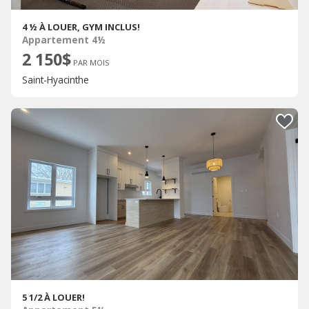
4 ½ À LOUER, GYM INCLUS!
Appartement 4½
2 150$
PAR MOIS
Saint-Hyacinthe
5 1/2 À LOUER!