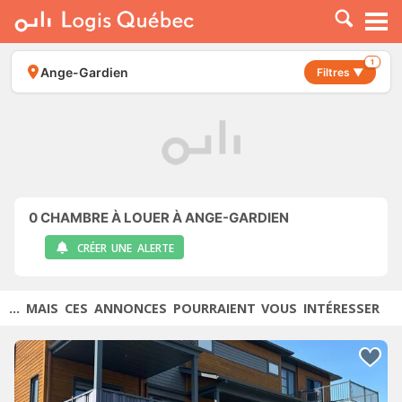
À LOUER
À VENDRE
1
Ange-Gardien
Filtres ▼
PLACER UNE ANNONCE
SERVICE PRO
RESSOURCES
0
CHAMBRE À LOUER À ANGE-GARDIEN
CRÉER UNE ALERTE
... MAIS CES ANNONCES POURRAIENT VOUS INTÉRESSER